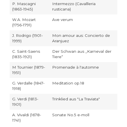
P. Mascagni
Intermezzo (Cavallleria
(1863-1945)
rusticana)
W.A. Mozart
Ave verum
(1756-1791)
J. Rodrigo (1901-
Mon amour aus: Concierto de
1999)
Aranjuez
C. Saint-Saens
Der Schwan aus „Karneval der
(1835-1921)
Tiere“
M Tournier (1879-
Promenade à l'automne
1951)
G. Verdalle (1847-
Meditation op.18
1918)
G. Verdi (1813-
Trinklied aus "La Traviata"
1901)
A. Vivaldi (1678-
Sonate No.5 e-moll
1741)