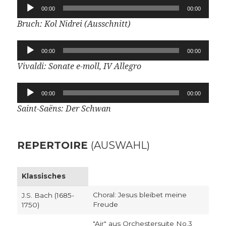
Audio-
00:00
00:00
Player
Bruch: Kol Nidrei (Ausschnitt)
Audio-
00:00
00:00
Player
Vivaldi: Sonate e-moll, IV Allegro
Audio-
00:00
00:00
Player
Saint-Saëns: Der Schwan
REPERTOIRE
(AUSWAHL)
Klassisches
Choral: Jesus bleibet meine
J.S. Bach (1685-
Freude
1750)
"Air" aus Orchestersuite No.3