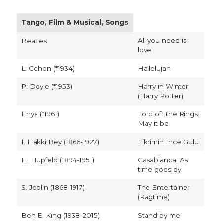
Tango, Film & Musical, Songs
All you need is
Beatles
love
L. Cohen (*1934)
Hallelujah
P. Doyle (*1953)
Harry in Winter
(Harry Potter)
Enya (*1961)
Lord oft the Rings:
May it be
I. Hakki Bey (1866-1927)
Fikrimin Ince Gülü
H. Hupfeld (1894-1951)
Casablanca: As
time goes by
S. Joplin (1868-1917)
The Entertainer
(Ragtime)
Ben E. King (1938-2015)
Stand by me