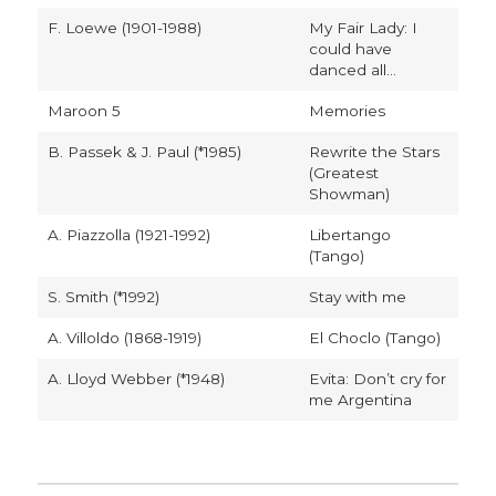
F. Loewe (1901-1988)
My Fair Lady: I
could have
danced all...
Maroon 5
Memories
B. Passek & J. Paul (*1985)
Rewrite the Stars
(Greatest
Showman)
A. Piazzolla (1921-1992)
Libertango
(Tango)
S. Smith (*1992)
Stay with me
A. Villoldo (1868-1919)
El Choclo (Tango)
A. Lloyd Webber (*1948)
Evita: Don’t cry for
me Argentina