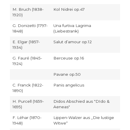
M. Bruch (1838-
Kol Nidrei op.47
1920)
G. Donizetti (1797-
Una furtiva Lagrima
1848)
(Liebestrank)
E. Elgar (1857-
Salut d’amour op.12
1934)
G. Fauré (1845-
Berceuse op.16
1924)
Pavane op.50
C. Franck (1822-
Panis angelicus
1890)
H. Purcell (1659-
Didos Abschied aus "DIdo &
1695)
Aeneas"
F. Léhar (1870-
Lippen-Walzer aus „Die lustige
1948)
Witwe“